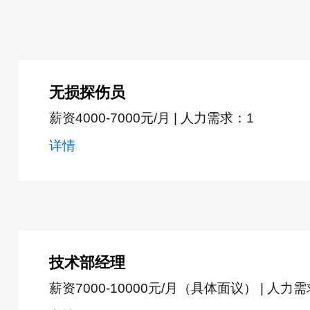
无损探伤员
薪资4000-7000元/月 | 人力需求：1
详情
技术部经理
薪资7000-10000元/月（具体面议） | 人力