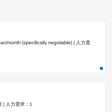
/month (specifically negotiable) | 人力需
/月 | 人力需求：1