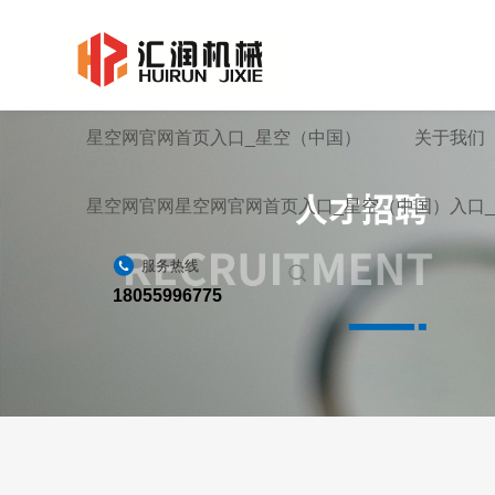
星空网官网首页入口_星空（中国）
星空网官网首页入口_星空（中国）
关于我们
星空网官网星空网官网首页入口_星空（中国）入口
服务热线
18055996775