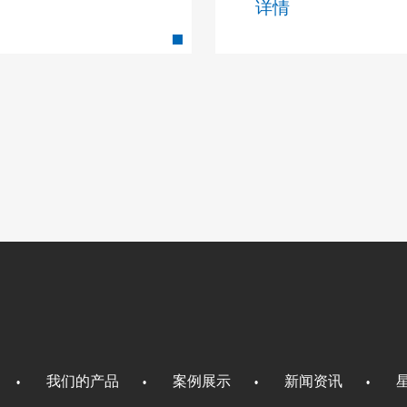
详情
我们的产品
案例展示
新闻资讯
•
•
•
•