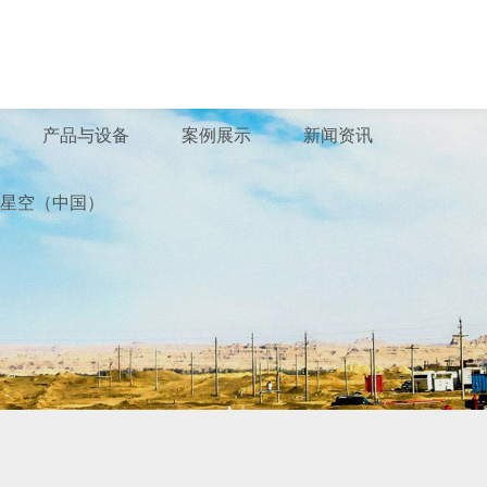
产品与设备
案例展示
新闻资讯
_星空（中国）